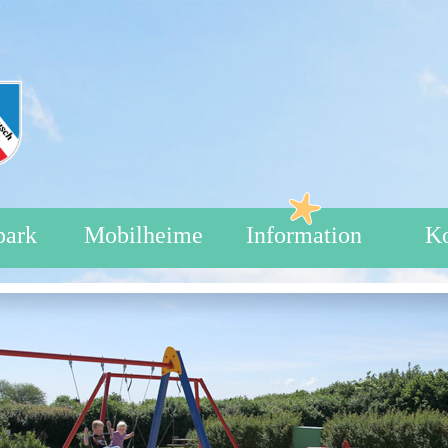
park
Mobilheime
Information
Ko